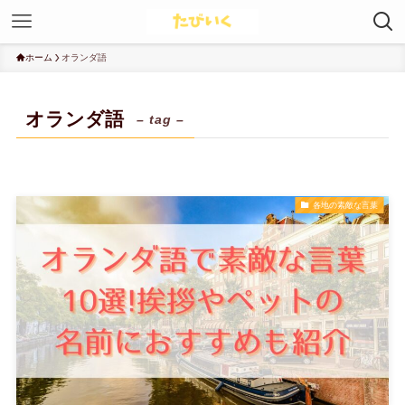
ホーム
オランダ語
オランダ語
– tag –
各地の素敵な言葉